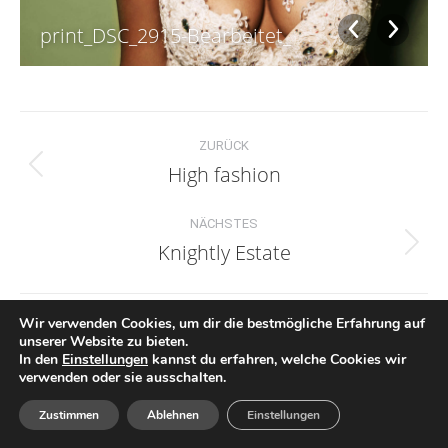
print_DSC_2915-Bearbeitet_
Album-
ZURÜCK
Navigation
High fashion
Vorheriges
Album:
NÄCHSTES
Knightly Estate
Nächstes
Album:
Wir verwenden Cookies, um dir die bestmögliche Erfahrung auf
unserer Website zu bieten.
In den
Einstellungen
kannst du erfahren, welche Cookies wir
verwenden oder sie ausschalten.
©2022 - Dreher - Professional Hair and Make Up Artist
Impressum & Datenschutz
Zustimmen
Ablehnen
Einstellungen